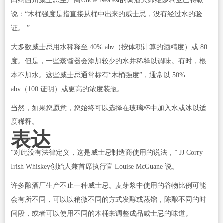
田纳西州威士忌生产商Uncle Nearest的调酒大师维多利亚巴特勒
说：“木桶强度是指直接从桶中出来的威士忌，没有经过水的验
证。 ”
大多数威士忌用水稀释至 40% abv（按体积计算的酒精度）或 80
度。但是，一些蒸馏器会添加较少的水并稀释以调味。有时，根
本不加水。这些威士忌通常标有“木桶强度”，通常以 50%
abv（100 证明）或更高的浓度装瓶。
当然，如果您愿意，您始终可以选择在玻璃杯中加入水或冰以适
度稀释。
表达
“对此没有法律定义，这是威士忌制造商使用的说法，” JJ Corry
Irish Whiskey创始人兼首席执行官 Louise McGuane 说。
许多酿酒厂生产不止一种威士忌。麦芽浆中使用的谷物比例可能
会有所不同，可以以稍微不同的方式发酵或蒸馏，陈酿不同的时
间段，或者可以使用不同的木桶来调整成品威士忌的味道。