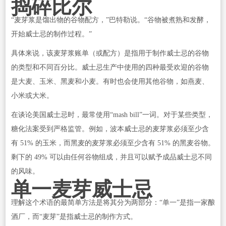
捣碎比尔
“麦芽浆是馏出物的谷物配方，”巴特勒说。“谷物被煮熟和发酵，
开始威士忌的制作过程。”
具体来说，该麦芽浆账单（或配方）是指用于制作威士忌的谷物
的类型和不同百分比。威士忌生产中使用的四种最受欢迎的谷物
是大麦、玉米、黑麦和小麦。有时也会使用其他谷物，如燕麦、
小米或大米。
在谈论美国威士忌时，最常使用“mash bill”一词。对于某些类型，
糖化法案受到严格监管。例如，波本威士忌的麦芽浆必须至少含
有 51% 的玉米，而黑麦的麦芽浆必须至少含有 51% 的黑麦谷物。
剩下的 49% 可以由任何谷物组成，并且可以赋予成品威士忌不同
的风味。
单一麦芽威士忌
理解这个术语的最简单方法是将其分为两部分：“单一”是指一家酿
酒厂，而“麦芽”是指威士忌的制作方式。