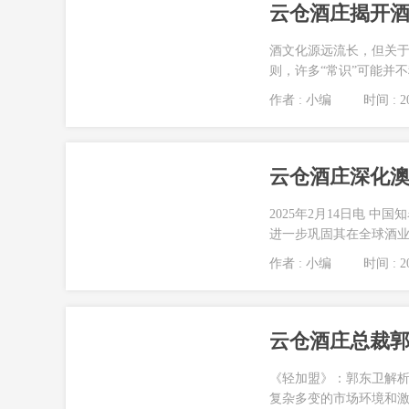
云仓酒庄揭开
酒文化源远流长，但关
则，许多“常识”可能并
作者 : 小编
时间 : 20
云仓酒庄深化澳
2025年2月14日电
进一步巩固其在全球酒业
作者 : 小编
时间 : 20
云仓酒庄总裁
《轻加盟》：郭东卫解