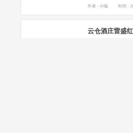
复杂多变的市场环境和激
作者 : 小编
时间 : 20
云仓酒庄雷盛红
香港，这座繁华的国际
美食的海洋中，星怡Sin
作者 : 小编
时间 : 20
用心打造酒类批
2024年云仓酒庄多品
一艘稳健的航船，承载着
作者 : 小编
时间 : 20