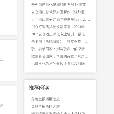
云仓酒庄揭开酒类误区：科学饮酒，远离谣言
云仓酒庄深化澳洲战略布局 阿德莱德之行开启行业新视野
云仓酒庄总裁郭东卫新作《轻加盟》：助力创业智慧起航
原
云仓酒庄雷盛红酒与香港星怡SingLa餐厅，共绘红酒文化新风尚
用心打造酒类批发新篇章，2024年云仓酒庄多品牌策略
2024云仓酒庄深化专业培训，强化销售与品酒技艺
朱卫明《酒吧情歌》：独立创作，多元音乐元素融合，成就“明式流行音乐”经典
歌曲春节回家：荆涛歌声中的深情与诗人的心声
歌曲春节回家：李白的诗意与荆涛的歌声
以
迅腾文化为您的餐饮业务提高影响力的口碑营销理念
推荐阅读
苏格兰酿酒区之旅
面对
苏格兰酿酒区之旅