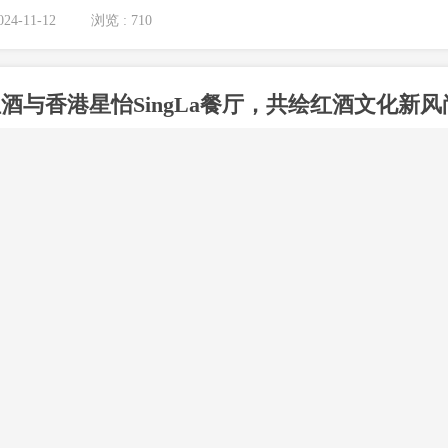
烈的竞争，如何找到一条适合自己的创业路径，成为了创...
24-11-12
浏览 : 710
酒与香港星怡SingLa餐厅，共绘红酒文化新风
大都市，以其与众不同的文化魅力和美食风情吸引着世界各地的游客。在
gLa餐厅以其别具一格的新加坡风味菜品，成为了食...
24-04-07
浏览 : 950
发新篇章，2024年云仓酒庄多品牌策略
牌策略：用心打造酒类批发新篇章在酒类市场这片繁华的海洋中，云仓酒庄
万豪酒业的雷盛红酒、豪迈白酒、洒派红酒、FEN...
24-03-16
浏览 : 845