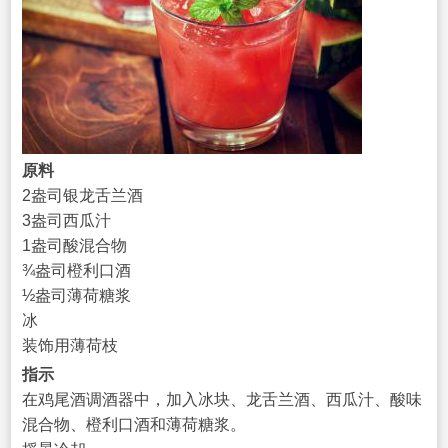
原料
2盎司银龙舌兰酒
3盎司西瓜汁
1盎司酸混合物
¾盎司橙利口酒
½盎司薄荷糖浆
冰
装饰用薄荷枝
指示
在鸡尾酒调酒器中，加入冰块、龙舌兰酒、西瓜汁、酸味
混合物、橙利口酒和薄荷糖浆。